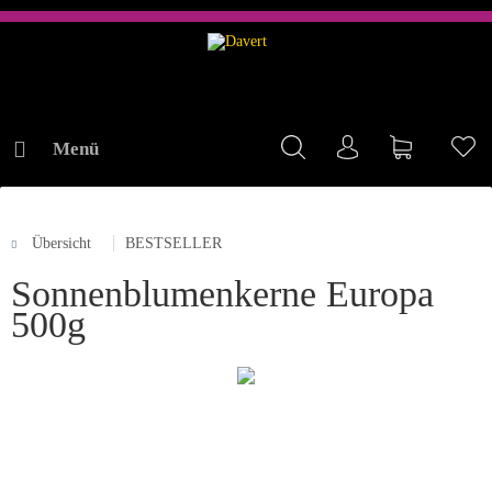
Menü
Mein Konto
Warenkorb
Me
Übersicht
BESTSELLER
ONLINE-SHOP
Sonnenblumenkerne Europa
500g