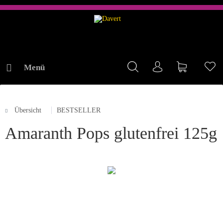
Menü
Mein Konto
Warenkorb
Me
Übersicht
BESTSELLER
ONLINE-SHOP
Amaranth Pops glutenfrei 125g