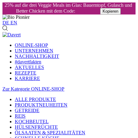
25% auf die drei Veggie Meals im Glas: Bauerntopf, Gulasch und
Better Chicken mit dem Code:
VEGGIE25
Kopieren
DE
EN
ONLINE-SHOP
UNTERNEHMEN
NACHHALTIGKEIT
#davertfakten
AKTUELLES
REZEPTE
KARRIERE
Zur Kategorie ONLINE-SHOP
ALLE PRODUKTE
PRODUKTNEUHEITEN
GETREIDE
REIS
KOCHBEUTEL
HÜLSENFRÜCHTE
ÖLSAATEN & SPEZIALITÄTEN