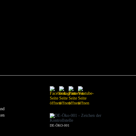
and
ten
DE-ÖKO-001