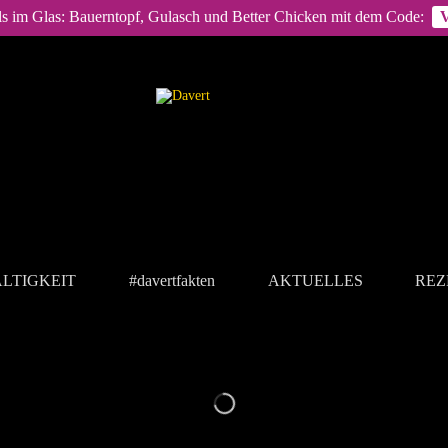
ls im Glas: Bauerntopf, Gulasch und Better Chicken mit dem Code:
LTIGKEIT
#davertfakten
AKTUELLES
REZ