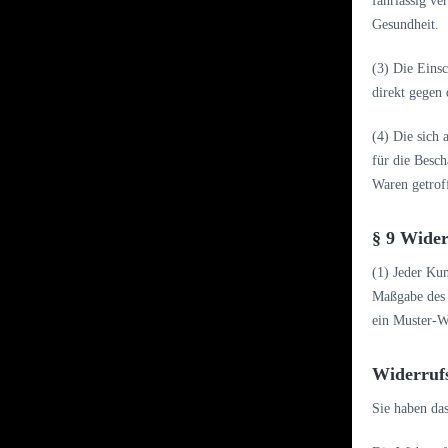
fahrlässig ve
Gesundheit.
(3) Die Eins
direkt gegen
(4) Die sich
für die Besc
Waren getroff
§ 9 Wide
(1) Jeder Kun
Maßgabe des g
ein Muster-W
Widerruf
Sie haben da