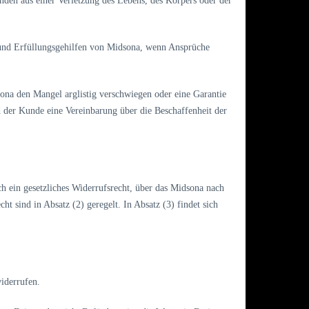
unden aus einer Verletzung des Lebens, des Körpers oder der
r und Erfüllungsgehilfen von Midsona, wenn Ansprüche
ona den Mangel arglistig verschwiegen oder eine Garantie
 der Kunde eine Vereinbarung über die Beschaffenheit der
ich ein gesetzliches Widerrufsrecht, über das Midsona nach
 sind in Absatz (2) geregelt. In Absatz (3) findet sich
iderrufen.