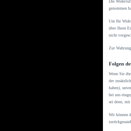
Die Widerrufs
genommen ha
Um Ihr Widerr
über Ihren E
nicht vorgesc
Zur Wahrung d
Folgen de
Wenn Sie dies
der zusätzlic
haben), unve
bei uns einge
sei denn, mi
Wir können d
zurückgesandt