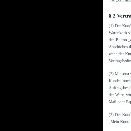
Tätigkeit han
§ 2 Vertr
(1) Der Kund
Warenkorb sa
den Button „
Abschicken d
wenn der Kun
Vertragsbedi
(2) Midsona 
Kunden nochm
Auftragsbestä
der Ware, wi
Mail oder Pap
(3) Der Kund
„Mein Konto“