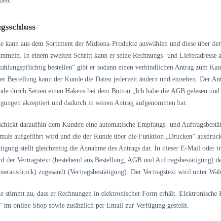
delt.
agsschluss
e kann aus dem Sortiment der Midsona-Produkte auswählen und diese über den
mmeln. In einem zweiten Schritt kann er seine Rechnungs- und Lieferadresse 
zahlungspflichtig bestellen“ gibt er sodann einen verbindlichen Antrag zum K
er Bestellung kann der Kunde die Daten jederzeit ändern und einsehen. Der An
de durch Setzen einen Hakens bei dem Button „Ich habe die AGB gelesen und b
ngungen akzeptiert und dadurch in seinen Antrag aufgenommen hat.
schickt daraufhin dem Kunden eine automatische Empfangs- und Auftragsbestäti
als aufgeführt wird und die der Kunde über die Funktion „Drucken“ ausdruc
tigung stellt gleichzeitig die Annahme des Antrags dar. In dieser E-Mail oder i
rd der Vertragstext (bestehend aus Bestellung, AGB und Auftragsbestätigung) 
ierausdruck) zugesandt (Vertragsbestätigung). Der Vertragstext wird unter Wah
e stimmt zu, dass er Rechnungen in elektronischer Form erhält. Elektronis
 im online Shop sowie zusätzlich per Email zur Verfügung gestellt.