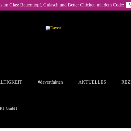
ls im Glas: Bauerntopf, Gulasch und Better Chicken mit dem Code:
LTIGKEIT
#davertfakten
AKTUELLES
REZ
VERT GmbH
e Geschäftsbedingungen der DAVERT GmbH