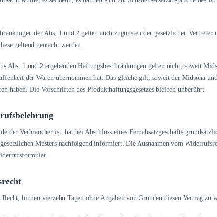
rursacht wurde, es sei denn, es handelt sich um Schadensersatzansprüche des K
chränkungen der Abs. 1 und 2 gelten auch zugunsten der gesetzlichen Vertrete
 diese geltend gemacht werden.
 aus Abs. 1 und 2 ergebenden Haftungsbeschränkungen gelten nicht, soweit Mids
haffenheit der Waren übernommen hat. Das gleiche gilt, soweit der Midsona und
en haben. Die Vorschriften des Produkthaftungsgesetzes bleiben unberührt.
rrufsbelehrung
de der Verbraucher ist, hat bei Abschluss eines Fernabsatzgeschäfts grundsätzl
esetzlichen Musters nachfolgend informiert. Die Ausnahmen vom Widerrufsrecht
iderrufsformular.
srecht
s Recht, binnen vierzehn Tagen ohne Angaben von Gründen diesen Vertrag zu w