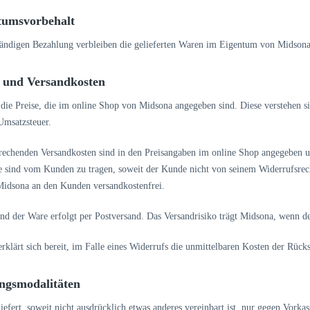
tumsvorbehalt
ständigen Bezahlung verbleiben die gelieferten Waren im Eigentum von Midson
e und Versandkosten
 die Preise, die im online Shop von Midsona angegeben sind. Diese verstehen sic
 Umsatzsteuer.
prechenden Versandkosten sind in den Preisangaben im online Shop angegeben
ie sind vom Kunden zu tragen, soweit der Kunde nicht von seinem Widerrufsre
Midsona an den Kunden versandkostenfrei.
nd der Ware erfolgt per Postversand. Das Versandrisiko trägt Midsona, wenn d
rklärt sich bereit, im Falle eines Widerrufs die unmittelbaren Kosten der Rück
ngsmodalitäten
iefert, soweit nicht ausdrücklich etwas anderes vereinbart ist, nur gegen Vork