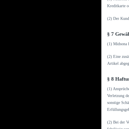
Kreditkarte 
(2) Der Kund
§ 7 Gewäh
(1) Midsona 
(2) Eine zusä
Artikel abge
§ 8 Haft
(1) Ansprüch
Verletzung de
sonstige Schä
Erfüllungsgeh
(2) Bei der V