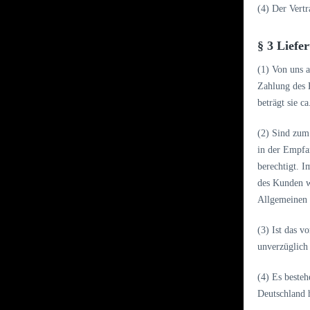
(4) Der Vertr
§ 3 Liefe
(1) Von uns 
Zahlung des K
beträgt sie c
(2) Sind zum
in der Empfan
berechtigt. I
des Kunden w
Allgemeinen 
(3) Ist das 
unverzüglich
(4) Es beste
Deutschland 