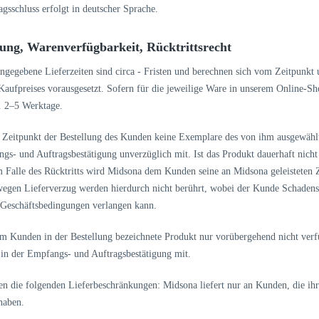
agsschluss erfolgt in deutscher Sprache.
rung, Warenverfügbarkeit, Rücktrittsrecht
angegebene Lieferzeiten sind circa - Fristen und berechnen sich vom Zeitpunkt
aufpreises vorausgesetzt. Sofern für die jeweilige Ware in unserem Online-Sh
a. 2–5 Werktage.
 Zeitpunkt der Bestellung des Kunden keine Exemplare des von ihm ausgewählt
gs- und Auftragsbestätigung unverzüglich mit. Ist das Produkt dauerhaft nicht
m Falle des Rücktritts wird Midsona dem Kunden seine an Midsona geleisteten Z
egen Lieferverzug werden hierdurch nicht berührt, wobei der Kunde Schadense
Geschäftsbedingungen verlangen kann.
vom Kunden in der Bestellung bezeichnete Produkt nur vorübergehend nicht verf
 in der Empfangs- und Auftragsbestätigung mit.
hen die folgenden Lieferbeschränkungen: Midsona liefert nur an Kunden, die ih
haben.