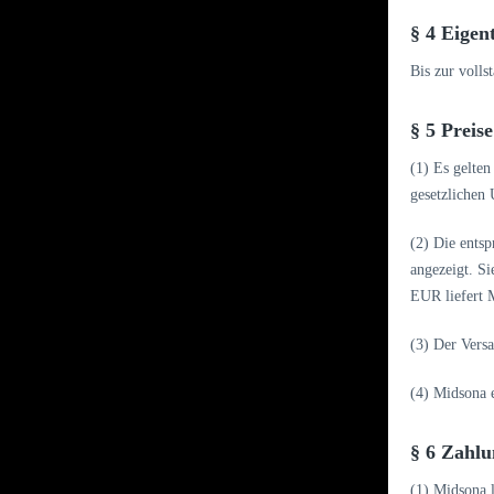
§ 4 Eigen
Bis zur voll
§ 5 Preis
(1) Es gelten
gesetzlichen
(2) Die ents
angezeigt. S
EUR liefert 
(3) Der Versa
(4) Midsona e
§ 6 Zahlu
(1) Midsona l