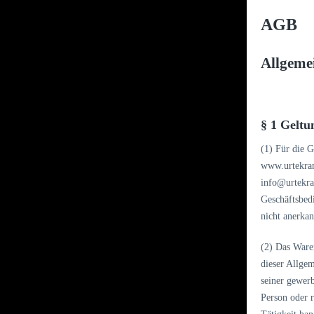
AGB
Allgeme
§ 1 Geltu
(1) Für die 
www.urtekram
info@urtekra
Geschäftsbed
nicht anerkan
(2) Das Ware
dieser Allge
seiner gewerb
Person oder r