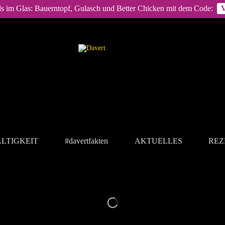
ls im Glas: Bauerntopf, Gulasch und Better Chicken mit dem Code:
LTIGKEIT
#davertfakten
AKTUELLES
REZ