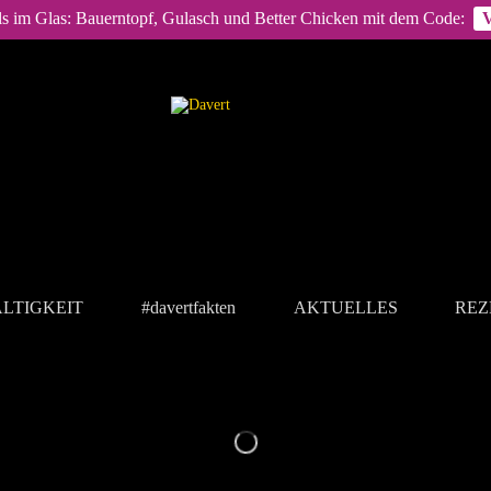
ls im Glas: Bauerntopf, Gulasch und Better Chicken mit dem Code:
LTIGKEIT
#davertfakten
AKTUELLES
REZ