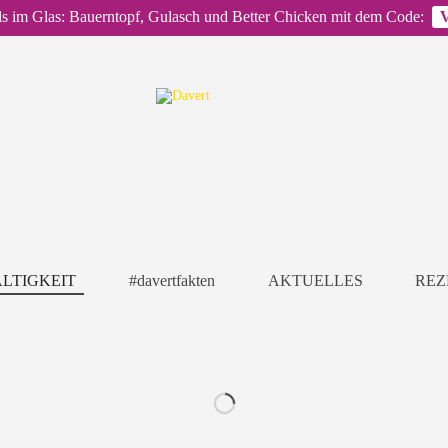
ls im Glas: Bauerntopf, Gulasch und Better Chicken mit dem Code:
LTIGKEIT
#davertfakten
AKTUELLES
REZ