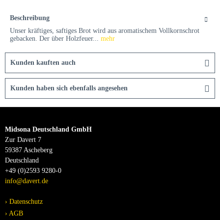
Beschreibung
Unser kräftiges, saftiges Brot wird aus aromatischem Vollkornschrot
gebacken. Der über Holzfeuer...
mehr
Kunden kauften auch
Kunden haben sich ebenfalls angesehen
Midsona Deutschland GmbH
Zur Davert 7
59387 Ascheberg
Deutschland
+49 (0)2593 9280-0
info@davert.de
Datenschutz
AGB