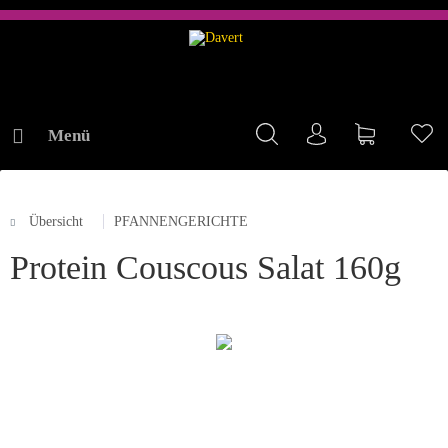
Menü
Mein Konto
Warenkorb
Me
Übersicht
PFANNENGERICHTE
ONLINE-SHOP
Protein Couscous Salat 160g