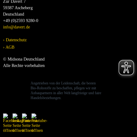
Zur Davert 7
59387 Ascheberg
Deutschland
+49 (0)2593 9280-0
info@davert.de
Datenschutz
AGB
© Midsona Deutschland
Alle Rechte vorbehalten
Angetrieben von der Leidenschaft, die besten
Bio-Rohstoffe zu beschaffen, pflegen wir mit
Anbaupartnern in aller Welt langfristige und faire
Handelsbeziehungen.