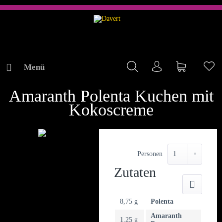
Menü
Mein Konto
Warenkorb
Me
REZEPTE
Amaranth Polenta Kuchen mit
Kokoscreme
Personen
Zutaten
Druck
8,75 g
Polenta
Amaranth
1,25 g