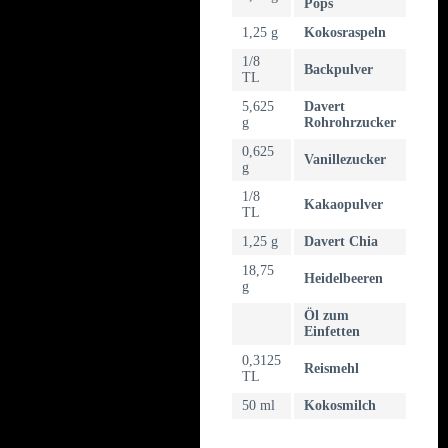
Pops
1,25 g
Kokosraspeln
1/8
Backpulver
TL
5,625
Davert
g
Rohrohrzucker
0,625
Vanillezucker
g
1/8
Kakaopulver
TL
1,25 g
Davert Chia
18,75
Heidelbeeren
g
Öl zum
Einfetten
0,3125
Reismehl
TL
50 ml
Kokosmilch