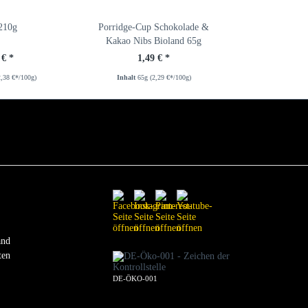
210g
Porridge-Cup Schokolade &
Kakao Nibs Bioland 65g
 € *
1,49 € *
2,38 €*/100g)
Inhalt
65g
(2,29 €*/100g)
and
ten
DE-ÖKO-001