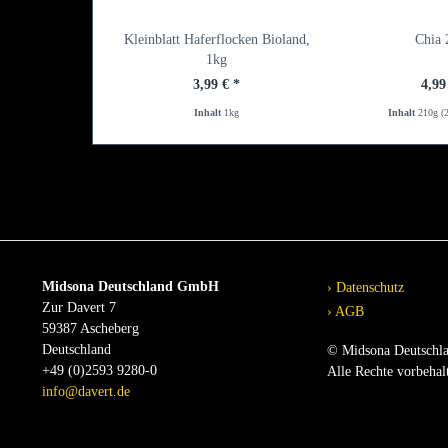
Kleinblatt Haferflocken Bioland,
Chia 
1kg
3,99 € *
4,99
Inhalt
1kg
Inhalt
210g
(
Midsona Deutschland GmbH
Datenschutz
Zur Davert 7
AGB
59387 Ascheberg
Deutschland
© Midsona Deutschl
+49 (0)2593 9280-0
Alle Rechte vorbehal
info@davert.de