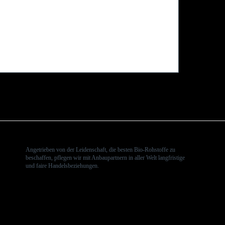
Angetrieben von der Leidenschaft, die besten Bio-Rohstoffe zu
beschaffen, pflegen wir mit Anbaupartnern in aller Welt langfristige
und faire Handelsbeziehungen.