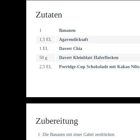
Zutaten
1
Bananen
1,5 EL
Agavendicksaft
1 EL
Davert Chia
50 g
Davert Kleinblatt Haferflocken
2,5 EL
Porridge-Cup Schokolade mit Kakao Nibs
Zubereitung
Die Bananen mit einer Gabel zerdrücken.