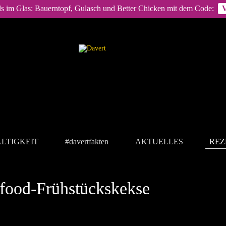
ls im Glas: Bauerntopf, Gulasch und Better Chicken mit dem Code:
LTIGKEIT
#davertfakten
AKTUELLES
REZ
food-Frühstückskekse