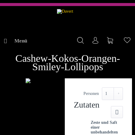
Menü
Mein Konto
Warenkorb
Me
REZEPTE
Cashew-Kokos-Orangen-
Smiley-Lollipops
Personen
Zutaten
Druck
Zeste und Saft
einer
unbehandelten