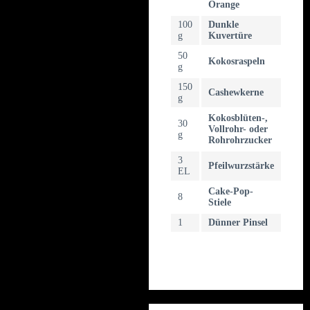
Orange
100
Dunkle
g
Kuvertüre
50
Kokosraspeln
g
150
Cashewkerne
g
Kokosblüten-,
30
Vollrohr- oder
g
Rohrohrzucker
3
Pfeilwurzstärke
EL
Cake-Pop-
8
Stiele
1
Dünner Pinsel