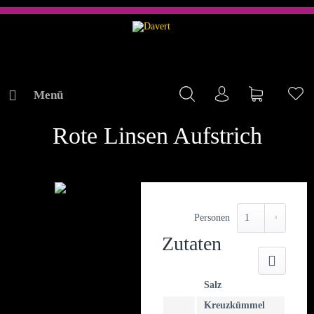
Menü
Mein Konto
Warenkorb
Me
REZEPTE
Rote Linsen Aufstrich
Personen
Zutaten
Druck
Salz
Kreuzkümmel