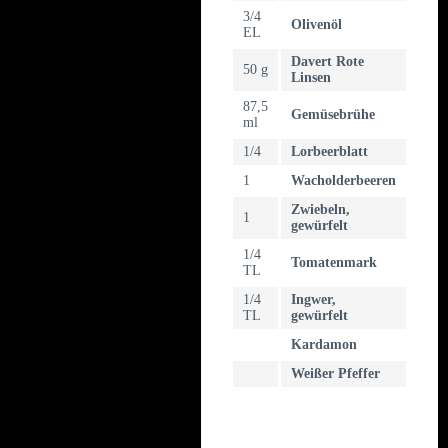
3/4
Olivenöl
EL
Davert Rote
50 g
Linsen
87,5
Gemüsebrühe
ml
1/4
Lorbeerblatt
1
Wacholderbeeren
Zwiebeln,
1
gewürfelt
1/4
Tomatenmark
TL
1/4
Ingwer,
TL
gewürfelt
Kardamon
Weißer Pfeffer