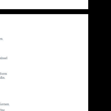
en.
hüssel
kform
Min.
Kernen.
chte