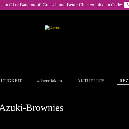
ls im Glas: Bauerntopf, Gulasch und Better Chicken mit dem Code:
LTIGKEIT
#davertfakten
AKTUELLES
REZ
Azuki-Brownies