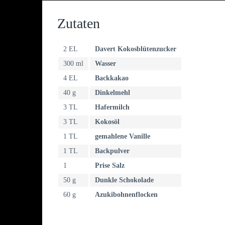
Zutaten
2 EL
Davert Kokosblütenzucker
300 ml
Wasser
4 EL
Backkakao
40 g
Dinkelmehl
3 TL
Hafermilch
3 TL
Kokosöl
1 TL
gemahlene Vanille
1 TL
Backpulver
1
Prise Salz
50 g
Dunkle Schokolade
60 g
Azukibohnenflocken