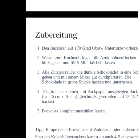
Zubereitung
Den Backofen auf 170 Grad Ober-/ Unterhitze vorheiz
Wasser zum Kochen bringen, die Azukibohnenflocken
hinzugeben und für 5 Min. köcheln lassen.
Alle Zutaten (außer die dunkle Schokolade) in eine Sc
geben und mit einem Mixer gut durchpürieren. Die
Schokolade in grobe Stücke hacken und unterheben.
Teig in einer kleinen, mit Backpapier ausgelegten Bac
(ca. 26 cm x 16 cm) gleichmäßig verteilen und 12-15 
backen.
Brownies komplett auskühlen lassen.
Tipp: Pimpe deine Brownies mit Walnüssen oder anderen 
Statt des Kokosblütenzuckers kannst du auch 4-5 eingewei