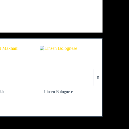
khani
Linsen Bolognese
Knu