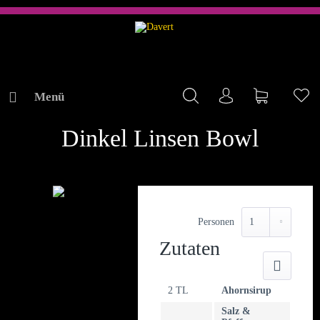
Menü
Mein Konto
Warenkorb
Me
REZEPTE
Dinkel Linsen Bowl
Personen
Zutaten
Druck
2 TL
Ahornsirup
Salz &