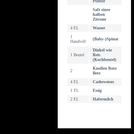
Pfeffer
Saft einer
halben
Zitrone
4 EL
Wasser
1
(Baby-)Spinat
Handvoll
Dinkel wie
1 Beutel
Reis
(Kochbeutel)
Knollen Rote
2
Bete
4 EL
Cashewmus
1 TL
Essig
2 EL
Hafermilch