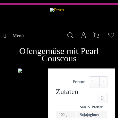
Menü
Mein Konto
Warenkorb
Me
REZEPTE
Ofengemüse mit Pearl
Couscous
Personen
Zutaten
Druck
Salz & Pfeffer
100 g
Sojajoghurt