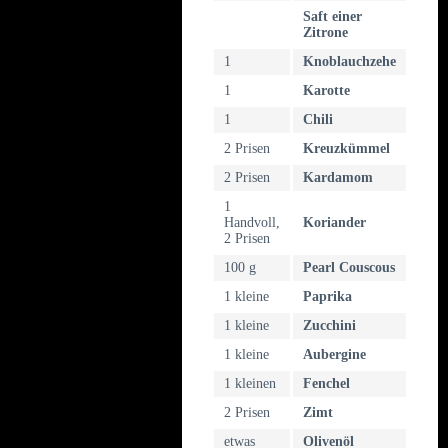
Saft einer
Zitrone
1
Knoblauchzehe
1
Karotte
1
Chili
2 Prisen
Kreuzkümmel
2 Prisen
Kardamom
1
Handvoll,
Koriander
2 Prisen
100 g
Pearl Couscous
1 kleine
Paprika
1 kleine
Zucchini
1 kleine
Aubergine
1 kleinen
Fenchel
2 Prisen
Zimt
etwas
Olivenöl