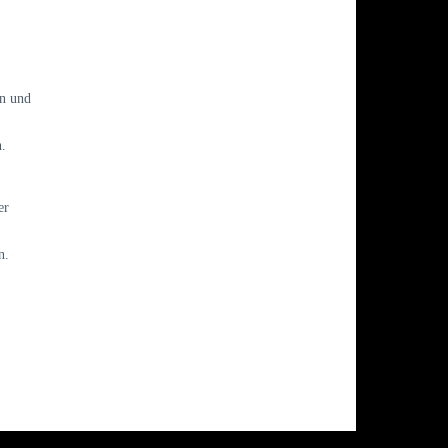
n und
.
er
n.