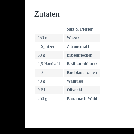
Zutaten
Salz & Pfeffer
150 ml
Wasser
1 Spritzer
Zitronensaft
50 g
Erbsenflocken
1,5 Handvoll
Basilikumblätter
1-2
Knoblauchzehen
40 g
Walnüsse
9 EL
Olivenöl
250 g
Pasta nach Wahl