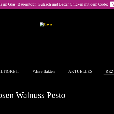
ls im Glas: Bauerntopf, Gulasch und Better Chicken mit dem Code:
LTIGKEIT
#davertfakten
AKTUELLES
REZ
bsen Walnuss Pesto