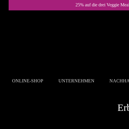
25% auf die drei Veggie Mea
ONLINE-SHOP
UNTERNEHMEN
NACHHA
REZEPTE
Er