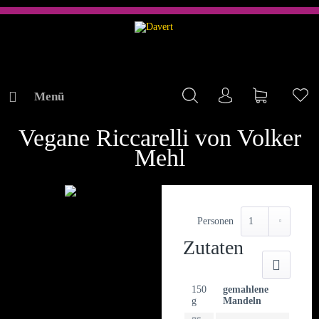
Menü
Mein Konto
Warenkorb
Me
REZEPTE
Vegane Riccarelli von Volker
Mehl
Personen
Zutaten
Druck
150
gemahlene
g
Mandeln