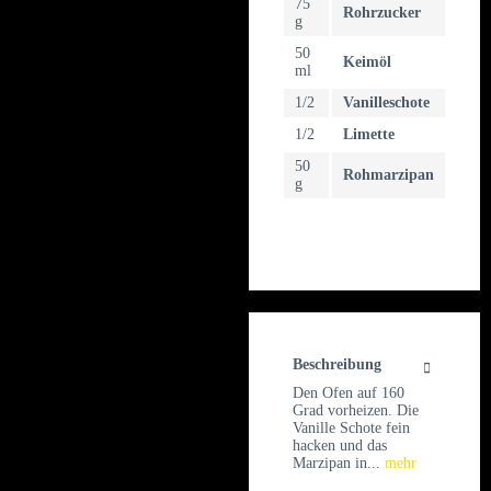
75
Rohrzucker
g
50
Keimöl
ml
1/2
Vanilleschote
1/2
Limette
50
Rohmarzipan
g
Beschreibung
Den Ofen auf 160
Grad vorheizen. Die
Vanille Schote fein
hacken und das
Marzipan in...
mehr