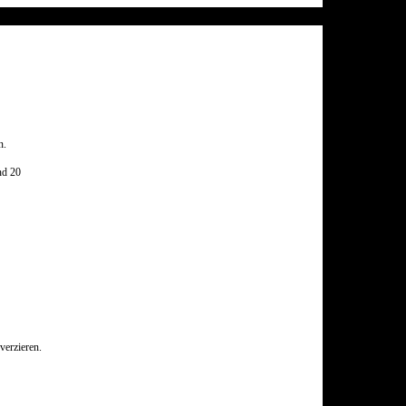
n.
nd 20
verzieren.