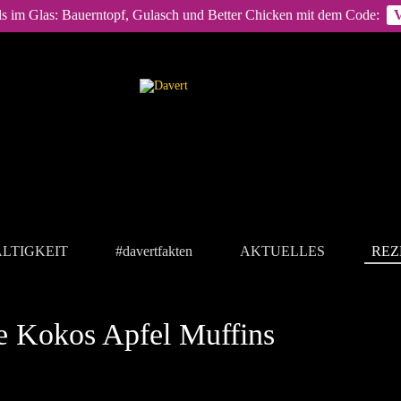
ls im Glas: Bauerntopf, Gulasch und Better Chicken mit dem Code:
LTIGKEIT
#davertfakten
AKTUELLES
REZ
e Kokos Apfel Muffins