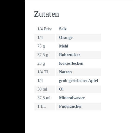
Zutaten
1/4 Prise
Salz
1/4
Orange
75 g
Mehl
37,5 g
Rohrzucker
25 g
Kokosflocken
1/4 TL
Natron
1/4
grob geriebener Apfel
50 ml
Öl
37,5 ml
Mineralwasser
1 EL
Puderzucker