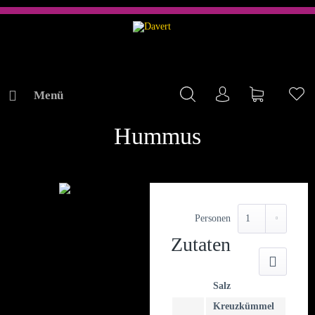
Menü
Mein Konto
Warenkorb
Me
REZEPTE
Hummus
Personen
Zutaten
Druck
Salz
Kreuzkümmel