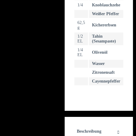
1/4
Knoblauchzehe
Weißer Pfeffer
62,5
Kichererbsen
g
1/2
Tahin
EL
(Sesampaste)
1/4
Olivenöl
EL
Wasser
Zitronensaft
Cayennepfeffer
Beschreibung