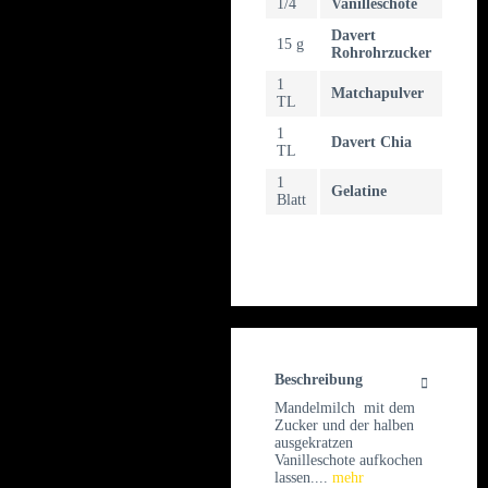
1/4
Vanilleschote
Davert
15 g
Rohrohrzucker
1
Matchapulver
TL
1
Davert Chia
TL
1
Gelatine
Blatt
Beschreibung
Mandelmilch mit dem
Zucker und der halben
ausgekratzen
Vanilleschote aufkochen
lassen....
mehr