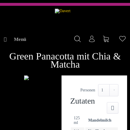
Menü
Mein Konto
Warenkorb
Me
REZEPTE
Green Panacotta mit Chia &
Matcha
Personen
Zutaten
Druck
125
Mandelmilch
ml