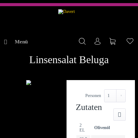
Menü
Mein Konto
Warenkorb
Me
REZEPTE
Linsensalat Beluga
Personen
Zutaten
Druck
2
Olivenöl
EL