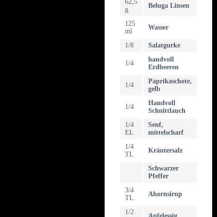
62,5
Beluga Linsen
g
125
Wasser
ml
1/8
Salatgurke
handvoll
1/4
Erdbeeren
Paprikaschote,
1/4
gelb
Handvoll
1/4
Schnittlauch
1/4
Senf,
EL
mittelscharf
1/4
Kräutersalz
TL
Schwarzer
Pfeffer
3/4
Ahornsirup
TL
1/2
Apfelessig