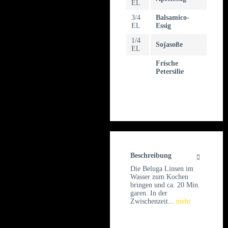
EL
3/4
Balsamico-
EL
Essig
1/4
Sojasoße
EL
Frische
Petersilie
Beschreibung
Die Beluga Linsen im
Wasser zum Kochen
bringen und ca. 20 Min.
garen. In der
Zwischenzeit...
mehr