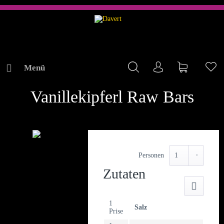
Menü
Mein Konto
Warenkorb
Me
REZEPTE
Vanillekipferl Raw Bars
Personen
Zutaten
Druck
1
Salz
Prise