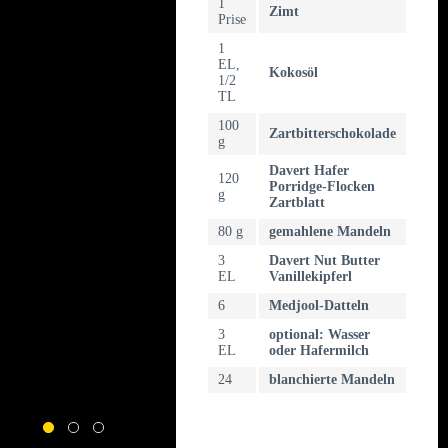
1
Zimt
Prise
1
EL,
Kokosöl
1/2
TL
100
Zartbitterschokolade
g
Davert Hafer
120
Porridge-Flocken
g
Zartblatt
80 g
gemahlene Mandeln
3
Davert Nut Butter
EL
Vanillekipferl
6
Medjool-Datteln
3
optional: Wasser
EL
oder Hafermilch
24
blanchierte Mandeln