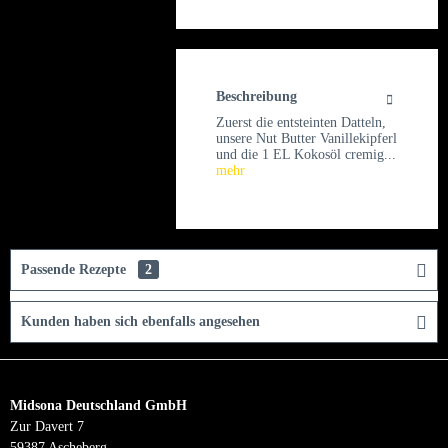
Beschreibung
Zuerst die entsteinten Datteln,
unsere Nut Butter Vanillekipferl
und die 1 EL Kokosöl cremig...
mehr
Passende Rezepte
2
Kunden haben sich ebenfalls angesehen
Midsona Deutschland GmbH
Zur Davert 7
59387 Ascheberg