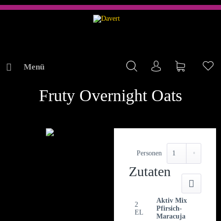
Menü
Mein Konto
Warenkorb
Me
REZEPTE
Fruty Overnight Oats
Personen
Zutaten
Druck
Aktiv Mix
2
Pfirsich-
EL
Maracuja