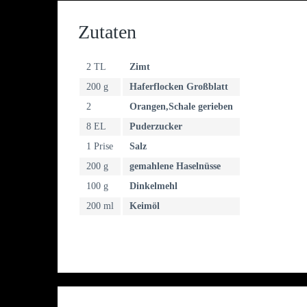
Zutaten
2 TL
Zimt
200 g
Haferflocken Großblatt
2
Orangen,Schale gerieben
8 EL
Puderzucker
1 Prise
Salz
200 g
gemahlene Haselnüsse
100 g
Dinkelmehl
200 ml
Keimöl