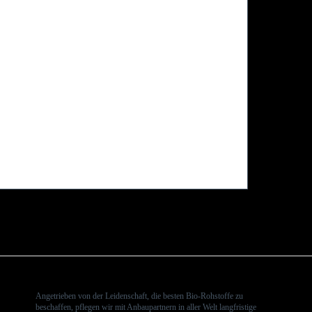
Angetrieben von der Leidenschaft, die besten Bio-Rohstoffe zu
beschaffen, pflegen wir mit Anbaupartnern in aller Welt langfristige