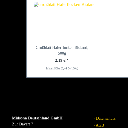
Großblatt Haferflocken Bioland,
500g
2,19 € *
Inhalt
500g
(0,44 €*/100g)
Midsona Deutschland GmbH
Datenschutz
Zur Davert 7
AGB