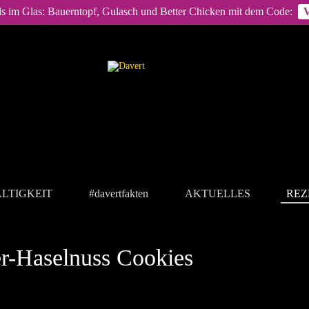
ls im Glas: Bauerntopf, Gulasch und Better Chicken mit dem Code:
LTIGKEIT
#davertfakten
AKTUELLES
REZ
r-Haselnuss Cookies