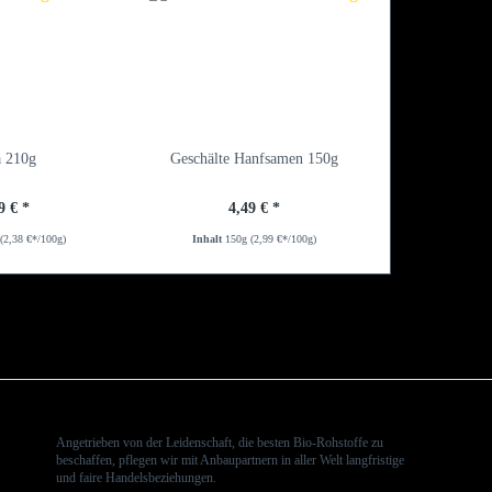
a 210g
Geschälte Hanfsamen 150g
9 € *
4,49 € *
g
(2,38 €*/100g)
Inhalt
150g
(2,99 €*/100g)
Angetrieben von der Leidenschaft, die besten Bio-Rohstoffe zu
beschaffen, pflegen wir mit Anbaupartnern in aller Welt langfristige
und faire Handelsbeziehungen.