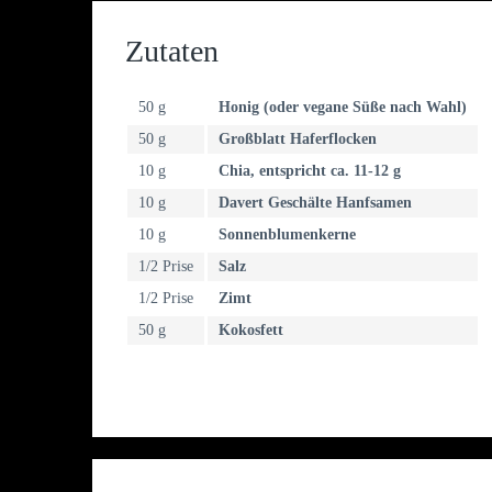
Zutaten
50 g
Honig (oder vegane Süße nach Wahl)
50 g
Großblatt Haferflocken
10 g
Chia, entspricht ca. 11-12 g
10 g
Davert Geschälte Hanfsamen
10 g
Sonnenblumenkerne
1/2 Prise
Salz
1/2 Prise
Zimt
50 g
Kokosfett