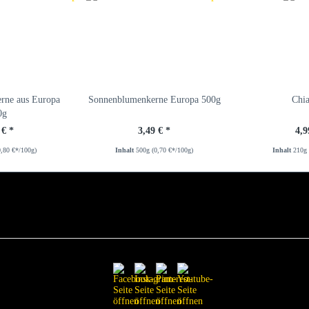
rne aus Europa
Sonnenblumenkerne Europa 500g
Chi
0g
 € *
3,49 € *
4,9
0,80 €*/100g)
Inhalt
500g
(0,70 €*/100g)
Inhalt
210