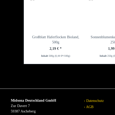
Großblatt Haferflocken Bioland,
Sonnenblumenke
500g
25
2,19 € *
1,99
Inhalt
500g
(0,44 €*/100g)
Inhalt
250g
(
Midsona Deutschland GmbH
Datenschutz
Zur Davert 7
AGB
59387 Ascheberg