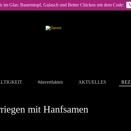
ls im Glas: Bauerntopf, Gulasch und Better Chicken mit dem Code:
LTIGKEIT
#davertfakten
AKTUELLES
REZ
riegen mit Hanfsamen