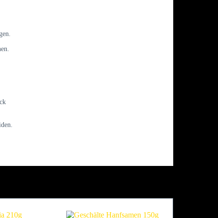
gen.
hen.
ck
iden.