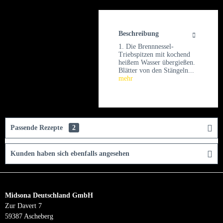
Beschreibung
1. Die Brennnessel-
Triebspitzen mit kochend
heißem Wasser übergießen.
Blätter von den Stängeln...
mehr
Passende Rezepte
2
Kunden haben sich ebenfalls angesehen
Midsona Deutschland GmbH
Zur Davert 7
59387 Ascheberg