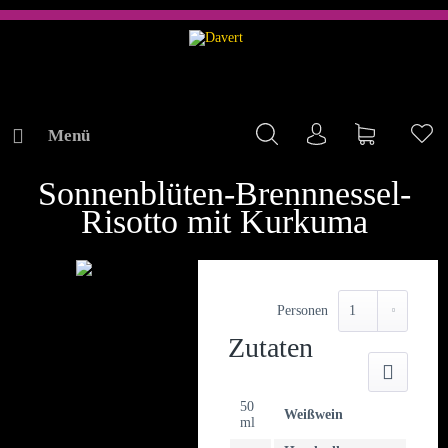
Menü
Mein Konto
Warenkorb
Me
REZEPTE
Sonnenblüten-Brennnessel-
Risotto mit Kurkuma
Personen
Zutaten
Druck
50
Weißwein
ml