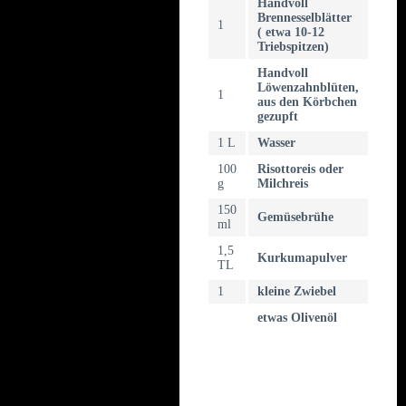
Handvoll
Brennesselblätter
1
( etwa 10-12
Triebspitzen)
Handvoll
Löwenzahnblüten,
1
aus den Körbchen
gezupft
1 L
Wasser
100
Risottoreis oder
g
Milchreis
150
Gemüsebrühe
ml
1,5
Kurkumapulver
TL
1
kleine Zwiebel
etwas Olivenöl