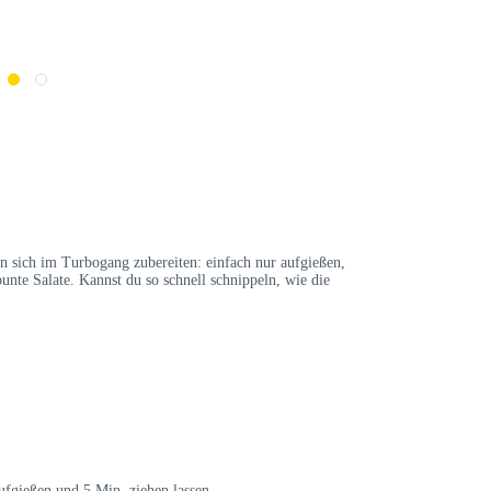
en sich im Turbogang zubereiten: einfach nur aufgießen,
bunte Salate. Kannst du so schnell schnippeln, wie die
fgießen und 5 Min. ziehen lassen.