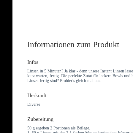
Informationen zum Produkt
Infos
Linsen in 5 Minuten? Ja klar - denn unsere Instant Linsen lass
kurz warten, fertig. Die perfekte Zutat für leckere Bowls und 
Linsen fertig sind? Probier's gleich mal aus.
Herkunft
Diverse
Zubereitung
50 g ergeben 2 Portionen als Beilage.
1. 50 g Linsen mit der 2,5-fachen Menge kochendem Wasser au