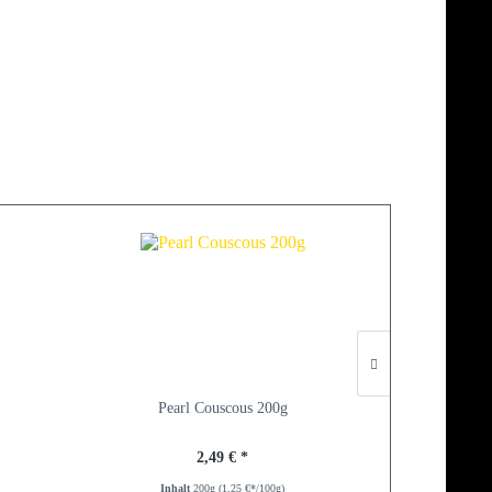
Pearl Couscous 200g
Feinkorn-H
2,49 € *
Inhalt
200g
(1,25 €*/100g)
Inh