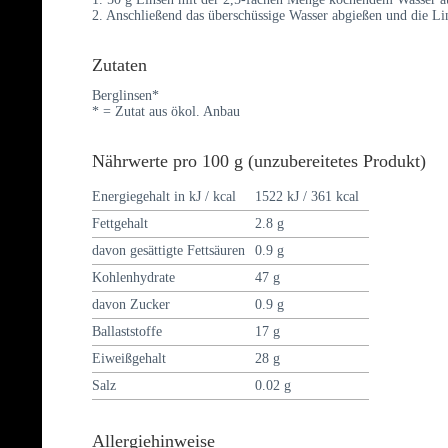
2. Anschließend das überschüssige Wasser abgießen und die Li
Zutaten
Berglinsen*
* = Zutat aus ökol. Anbau
Nährwerte pro 100 g (unzubereitetes Produkt)
Energiegehalt in kJ / kcal
1522 kJ / 361 kcal
Fettgehalt
2.8 g
davon gesättigte Fettsäuren
0.9 g
Kohlenhydrate
47 g
davon Zucker
0.9 g
Ballaststoffe
17 g
Eiweißgehalt
28 g
Salz
0.02 g
Allergiehinweise