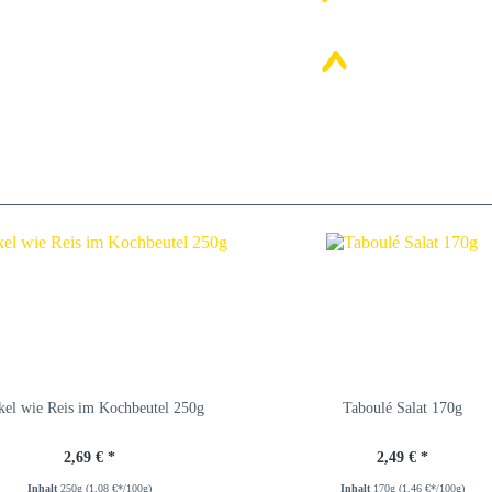
kel wie Reis im Kochbeutel 250g
Taboulé Salat 170g
2,69 € *
2,49 € *
Inhalt
250g
(1,08 €*/100g)
Inhalt
170g
(1,46 €*/100g)