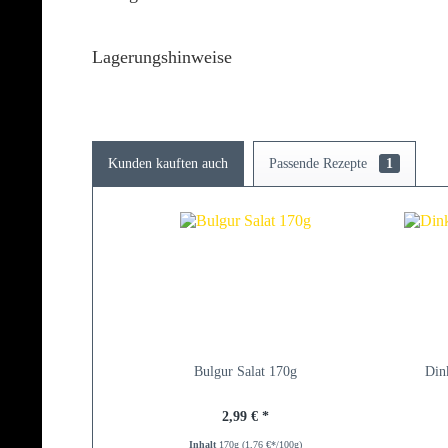
Lagerungshinweise
Kunden kauften auch
Passende Rezepte
1
Bulgur Salat 170g
Din
2,99 € *
Inhalt
170g
(1,76 €*/100g)