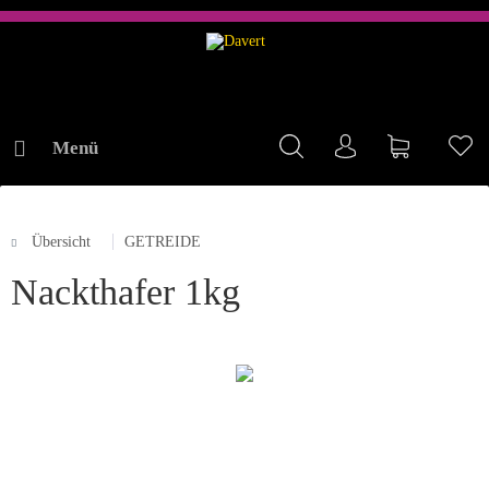
Menü
Mein Konto
Warenkorb
Me
Übersicht
GETREIDE
ONLINE-SHOP
Nackthafer 1kg