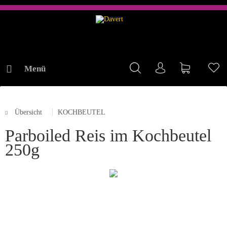
Menü
Mein Konto
Warenkorb
Me
Übersicht
KOCHBEUTEL
ONLINE-SHOP
Parboiled Reis im Kochbeutel
250g