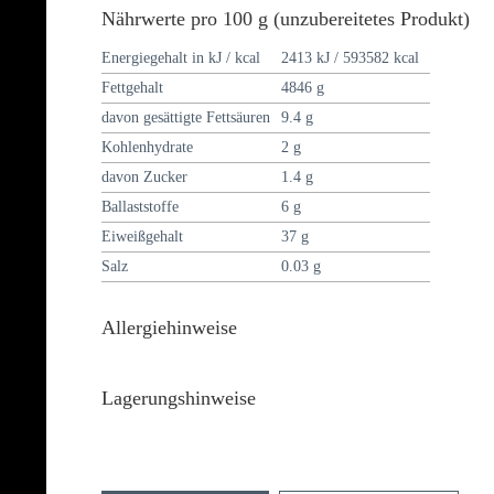
Nährwerte pro 100 g (unzubereitetes Produkt)
Energiegehalt in kJ / kcal
2413 kJ / 593582 kcal
Fettgehalt
4846 g
davon gesättigte Fettsäuren
9.4 g
Kohlenhydrate
2 g
davon Zucker
1.4 g
Ballaststoffe
6 g
Eiweißgehalt
37 g
Salz
0.03 g
Allergiehinweise
Lagerungshinweise