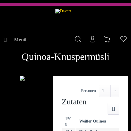
Menü
Mein Konto
Warenkorb
Me
REZEPTE
Quinoa-Knuspermüsli
Personen
Zutaten
Druck
150
Weißer Quinoa
g