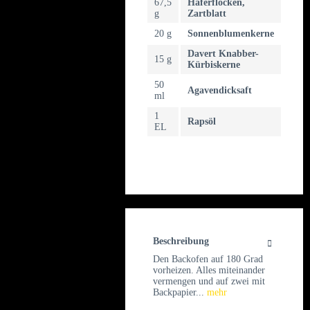
67,5
Haferflocken,
g
Zartblatt
20 g
Sonnenblumenkerne
Davert Knabber-
15 g
Kürbiskerne
50
Agavendicksaft
ml
1
Rapsöl
EL
Beschreibung
Den Backofen auf 180 Grad
vorheizen. Alles miteinander
vermengen und auf zwei mit
Backpapier...
mehr