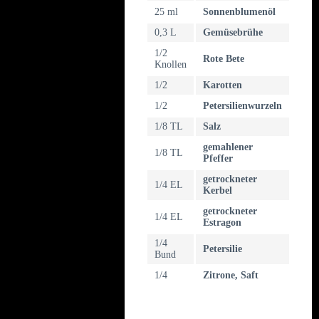
25 ml
Sonnenblumenöl
0,3 L
Gemüsebrühe
1/2
Rote Bete
Knollen
1/2
Karotten
1/2
Petersilienwurzeln
1/8 TL
Salz
gemahlener
1/8 TL
Pfeffer
getrockneter
1/4 EL
Kerbel
getrockneter
1/4 EL
Estragon
1/4
Petersilie
Bund
1/4
Zitrone, Saft