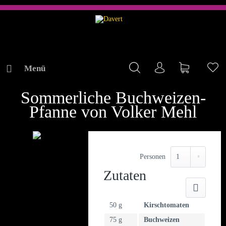
Menü
Mein Konto
Warenkorb
Me
REZEPTE
Sommerliche Buchweizen-
Pfanne von Volker Mehl
Personen
Zutaten
Druck
50 g
Kirschtomaten
75 g
Buchweizen