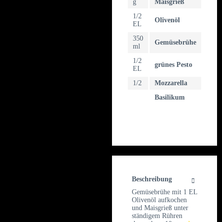
g
Maisgrieß
1/2
Olivenöl
EL
350
Gemüsebrühe
ml
1/2
grünes Pesto
EL
1/2
Mozzarella
Basilikum
Beschreibung
Gemüsebrühe mit 1 EL
Olivenöl aufkochen
und Maisgrieß unter
ständigem Rühren