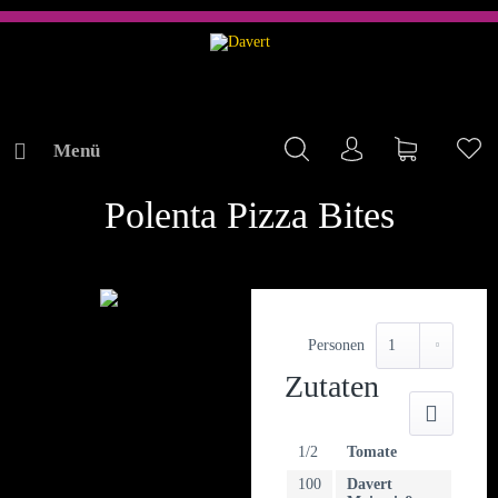
Menü
Mein Konto
Warenkorb
Me
REZEPTE
Polenta Pizza Bites
Personen
Zutaten
Druck
1/2
Tomate
100
Davert