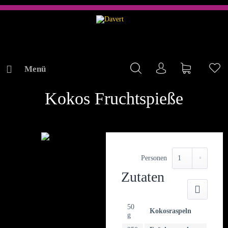
Menü
Mein Konto
Warenkorb
Me
REZEPTE
Kokos Fruchtspieße
Personen
Zutaten
Druck
50
Kokosraspeln
g