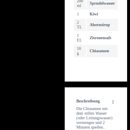
200
Sprudelwasser
ml
1
Kiwi
2
Ahornsirup
TL
1
Zitronensaft
EL
10
Chiasamen
g
Beschreibung
Die Chiasamen mit
dem stillen Wasser
(oder Leitungswasser)
vermengen und 2
Minuten quellen...