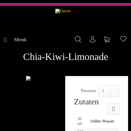
Menü
Mein Konto
Warenkorb
Me
REZEPTE
Chia-Kiwi-Limonade
Personen
Zutaten
Druck
50
Stilles Wasser
ml