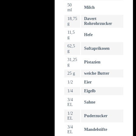
50
Milch
ml
18,75
Davert
g
Rohrohrzucker
11,5
Hefe
g
62,5
Softaprikosen
g
31,25
Pistazien
g
25 g
weiche Butter
1/2
Eier
1/4
Eigelb
3/4
Sahne
EL
1/2
Puderzucker
EL
3/4
Mandelstifte
EL