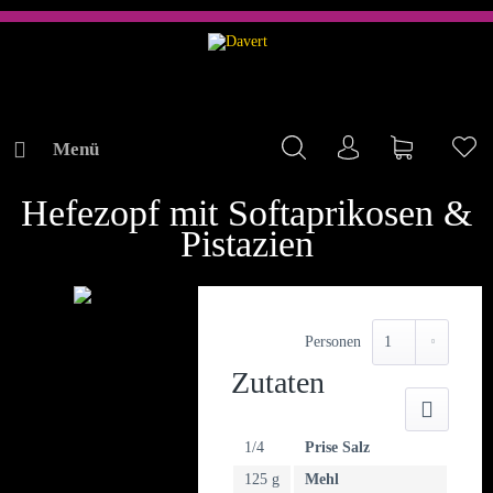
Menü
Mein Konto
Warenkorb
Me
REZEPTE
Hefezopf mit Softaprikosen &
Pistazien
Personen
Zutaten
Druck
1/4
Prise Salz
125 g
Mehl