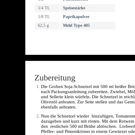
1/4 TL
Speisestärke
1/8 TL
Paprikapulver
62,5 g
Mehl Type 405
Zubereitung
Die Groben Soja-Schnetzel mit 500 ml heißer Brü
nach Packungsanleitung zubereiten. Zwiebel, Möh
und Sellerie klein würfeln. Die Schnetzel in reichli
Olivenöl anbraten. Zur Seite stellen und das Gemü
ebenfalls anbraten. 
Nun die Schnetzel wieder  hinzufügen, Tomatenm
dazugeben und kurz mit rösten. Mit dem Rotwein 
den  restlichen 500 ml Brühe ablöschen.  Lorbeerbl
Pfeffer- und Pimentkörner in einem Gewürzei oder