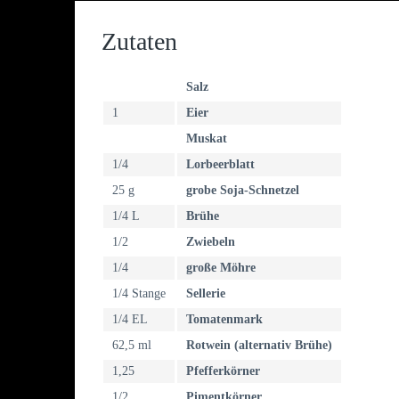
Zutaten
Salz
1
Eier
Muskat
1/4
Lorbeerblatt
25 g
grobe Soja-Schnetzel
1/4 L
Brühe
1/2
Zwiebeln
1/4
große Möhre
1/4 Stange
Sellerie
1/4 EL
Tomatenmark
62,5 ml
Rotwein (alternativ Brühe)
1,25
Pfefferkörner
1/2
Pimentkörner