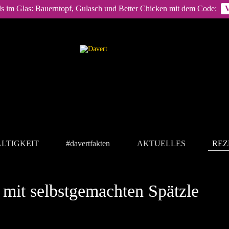
ls im Glas: Bauerntopf, Gulasch und Better Chicken mit dem Code:
LTIGKEIT
#davertfakten
AKTUELLES
REZ
 mit selbstgemachten Spätzle