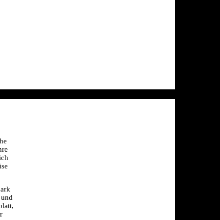
he 
re 
ch 
se 
ark 
und 
att, 
 