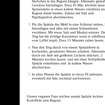
Säckchen in das Ragout hängen. Alternativ gemah
Gewürze hinzufügen. Etwa 45 Min. köcheln lassen
Speisestärke in etwas kaltem Wasser verrühren un
Ragout damit binden. Zuletzt mit Salz und 
Paprikapulver abschmecken.
Für die Spätzle das Mehl in eine Schüssel sieben, E
hinzufügen und alles mit einem Schneebesen 
verrühren. Mit etwas Salz und Muskat würzen. Der
Teig hat die richtige Konsistenz wenn er zähflüssig
vom Löffel tropft. Etwa 15 Minuten ruhen lassen.
Nun den Teig durch von einem Spätzlebrett in 
kochendes, gesalzenes Wasser schaben. Alternativ
durch ein Sieb mit größeren Löchern drücken. 2 
Minuten kochen lassen  und mit einer Schöpfkelle 
Spätzle entnehmen und  in kaltem Wasser 
abschrecken.
In einer Pfanne die Spätzle in etwas Öl anbraten, 
eventuell mit Salz nochmal nachwürzen. 
Unsere veganen Fans reichen anstatt Spätzle leckere 
Kartoffeln zum Ragout.