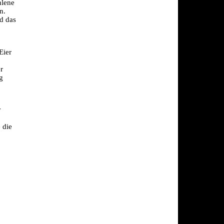
lene 
. 
d das 
ier 
 
 
 
 
die 