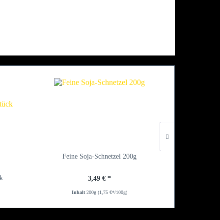
Feine Soja-Schnetzel 200g
Veggie 
ck
3,49 € *
Inhalt
200g
(1,75 €*/100g)