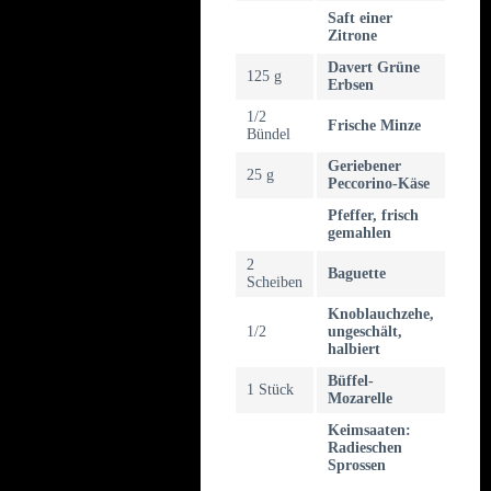
Saft einer
Zitrone
Davert Grüne
125 g
Erbsen
1/2
Frische Minze
Bündel
Geriebener
25 g
Peccorino-Käse
Pfeffer, frisch
gemahlen
2
Baguette
Scheiben
Knoblauchzehe,
1/2
ungeschält,
halbiert
Büffel-
1 Stück
Mozarelle
Keimsaaten:
Radieschen
Sprossen