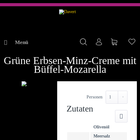
Menü
Mein Konto
Warenkorb
Me
REZEPTE
Grüne Erbsen-Minz-Creme mit
Büffel-Mozarella
Personen
Zutaten
Druck
Olivenöl
Meersalz