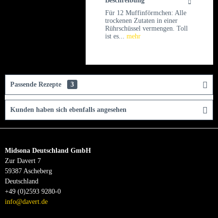
Beschreibung
Für 12 Muffinförmchen: Alle
trockenen Zutaten in einer
Rührschüssel vermengen. Toll
ist es...
mehr
Passende Rezepte
3
Kunden haben sich ebenfalls angesehen
Midsona Deutschland GmbH
Zur Davert 7
59387 Ascheberg
Deutschland
+49 (0)2593 9280-0
info@davert.de