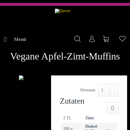
Menü
Mein Konto
Warenkorb
Me
REZEPTE
Vegane Apfel-Zimt-Muffins
Personen
Zutaten
Druck
2 TL
Zimt
Dinkel-
200 g