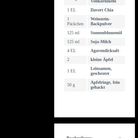
Vollkornmehl
1 EL
Davert Chia
1
Weinstein-
Päckchen
Backpulver
125 ml
Sonnenblumenöl
125 ml
Soja-Milch
4 EL
Agavendicksaft
2
kleine Äpfel
Leinsamen,
1 EL
geschrotet
Apfelringe, fein
50 g
gehackt