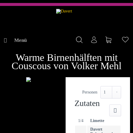
Menü
Mein Konto
Warenkorb
Me
REZEPTE
Warme Birnenhälften mit
Couscous von Volker Mehl
Personen
Zutaten
Druck
1/4
Limette
Davert