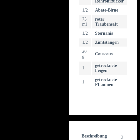
Rohrohrzucker
1/2
Abate-Birne
75
roter
ml
Traubensaft
1/2
Sternanis
1/2
Zimtstangen
20
Couscous
g
getrocknete
1
Feigen
getrocknete
1
Pflaumen
Beschreibung