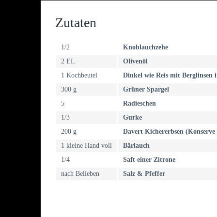
Zutaten
1/2
Knoblauchzehe
2 EL
Olivenöl
1 Kochbeutel
Dinkel wie Reis mit Berglinsen
300 g
Grüner Spargel
5
Radieschen
1/3
Gurke
200 g
Davert Kichererbsen (Konserve 
1 kleine Hand voll
Bärlauch
1/4
Saft einer Zitrone
nach Belieben
Salz & Pfeffer