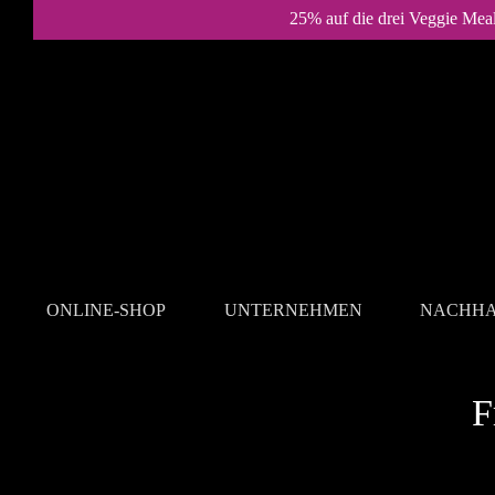
25% auf die drei Veggie Mea
ONLINE-SHOP
UNTERNEHMEN
NACHHA
REZEPTE
F