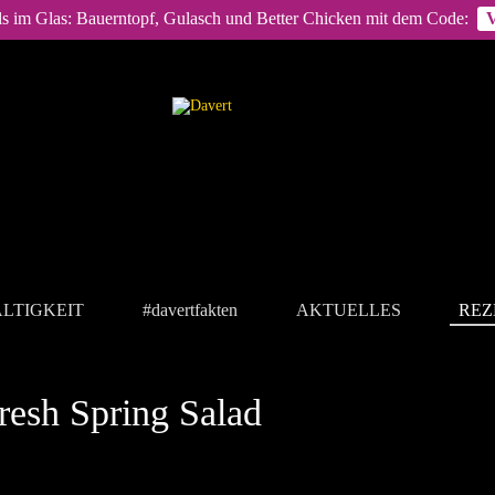
ls im Glas: Bauerntopf, Gulasch und Better Chicken mit dem Code:
LTIGKEIT
#davertfakten
AKTUELLES
REZ
resh Spring Salad