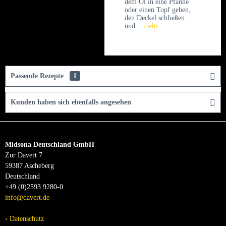
dem Öl in eine Pfanne
oder einen Topf geben,
den Deckel schließen
und...
mehr
Passende Rezepte
1
Kunden haben sich ebenfalls angesehen
Midsona Deutschland GmbH
Zur Davert 7
59387 Ascheberg
Deutschland
+49 (0)2593 9280-0
info@davert.de
Datenschutz