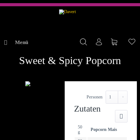
Menü
Mein Konto
Warenkorb
Me
REZEPTE
Sweet & Spicy Popcorn
Personen
Zutaten
Druck
50
Popcorn Mais
g