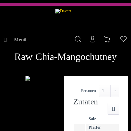
Menü
Mein Konto
Warenkorb
Me
REZEPTE
Raw Chia-Mangochutney
Personen
Zutaten
Druck
Salz
Pfeffer