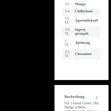
1/2
Mango
1/4
Chillischote
1/2
Agavendicksaft
EL
1/4
Ingwer,
TL
geraspelt
1
Apfelessig
TL
2,5
Chiasamen
TL
Beschreibung
Für 2 kleine Gläser: Die
Mango schälen,