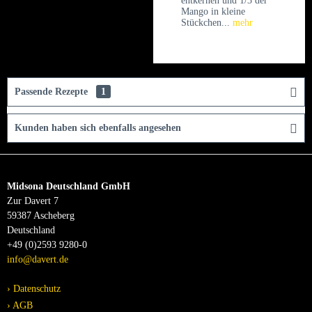
entkernen und 1/3 der
Mango in kleine
Stückchen...
mehr
Passende Rezepte
1
Kunden haben sich ebenfalls angesehen
Midsona Deutschland GmbH
Zur Davert 7
59387 Ascheberg
Deutschland
+49 (0)2593 9280-0
info@davert.de
Datenschutz
AGB