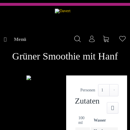
Menü
Mein Konto
Warenkorb
Me
REZEPTE
Grüner Smoothie mit Hanf
Personen
Zutaten
Druck
100
Wasser
ml