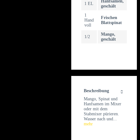
Hanfsamen,
1 EL
geschält
1
Frischen
Hand
Blattspinat
voll
Mango,
1/2
geschält
Beschreibung
Mango, Spinat und
Hanfsamen im Mixer
oder mit dem
Stabmixer pürieren.
Wasser nach und...
mehr