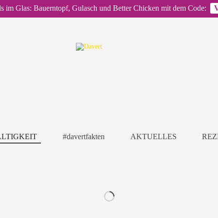
ls im Glas: Bauerntopf, Gulasch und Better Chicken mit dem Code:
LTIGKEIT
#davertfakten
AKTUELLES
REZ