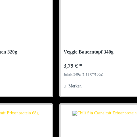
ken 320g
Veggie Bauerntopf 340g
3,79 € *
Inhalt
340g
(1,11 €*/100g)
Merken