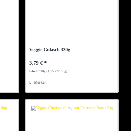
Veggie Gulasch 330g
3,79 € *
Inhalt
330g
(1,15 €*/100g)
Merken