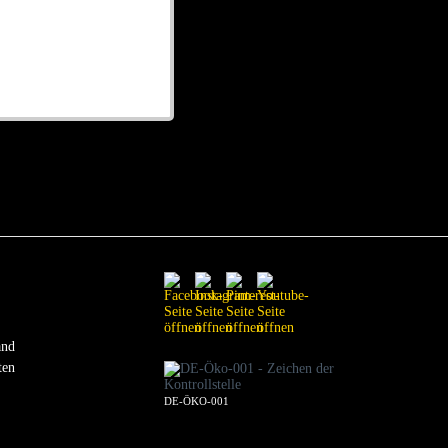
and
ten
DE-ÖKO-001