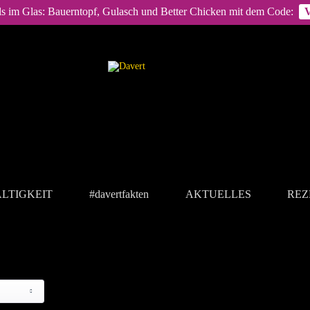
ls im Glas: Bauerntopf, Gulasch und Better Chicken mit dem Code:
LTIGKEIT
#davertfakten
AKTUELLES
REZ