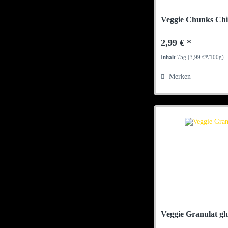
Veggie Chunks Chi
2,99 € *
Inhalt
75g
(3,99 €*/100g)
Merken
Veggie Granulat gl