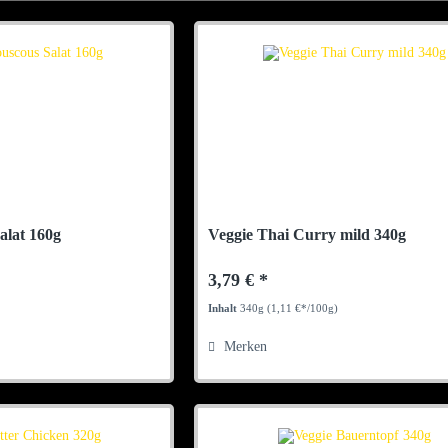
alat 160g
Veggie Thai Curry mild 340g
3,79 € *
Inhalt
340g
(1,11 €*/100g)
Merken