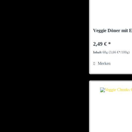
Veggie Döner mit E
2,49 € *
Inhalt
68g
(3,66 €*/100g)
Merken