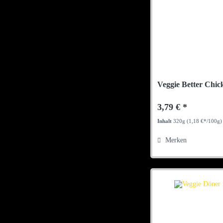
Veggie Better Chic
3,79 € *
Inhalt
320g
(1,18 €*/100g)
Merken