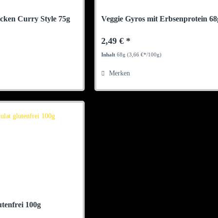
cken Curry Style 75g
Veggie Gyros mit Erbsenprotein 68
2,49 € *
Inhalt
68g
(3,66 €*/100g)
Merken
utenfrei 100g