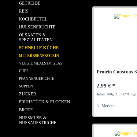
GETREIDE
REIS
KOCHBEUTEL
HÜLSENFRÜCHTE
ÖLSAATEN &
SPEZIALITÄTEN
SCHNELLE KÜCHE
MIT ERBSENPROTEIN
VEGGIE MEALS IM GLAS
CUPS
Protein Couscous S
PFANNENGERICHTE
2,99 € *
SUPPEN
ZUCKER
Inhalt
160g
(1,87 €*/100g)
FRÜHSTÜCK & FLOCKEN
Merken
BROTE
NUSSMUSE &
NUSSAUFSTRICHE