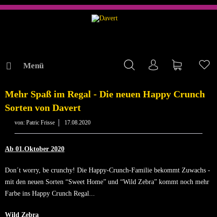
Menü
Mein Konto
Warenkorb
Me
AKTUELLES
Mehr Spaß im Regal - Die neuen Happy Crunch
Sorten von Davert
von:
Patric Frisse
17.08.2020
Ab 01.Oktober 2020
Don´t worry, be crunchy! Die Happy-Crunch-Familie bekommt Zuwachs -
mit den neuen Sorten “Sweet Home” und “Wild Zebra” kommt noch mehr
Farbe ins Happy Crunch Regal...
Wild Zebra