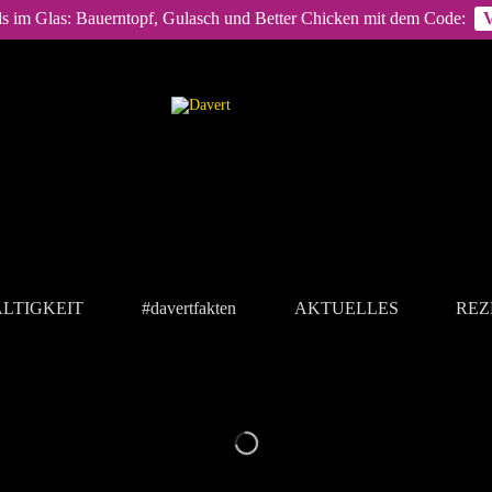
ls im Glas: Bauerntopf, Gulasch und Better Chicken mit dem Code:
LTIGKEIT
#davertfakten
AKTUELLES
REZ