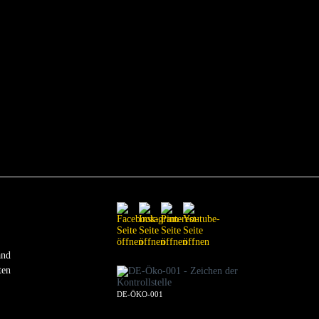
and
ten
DE-ÖKO-001